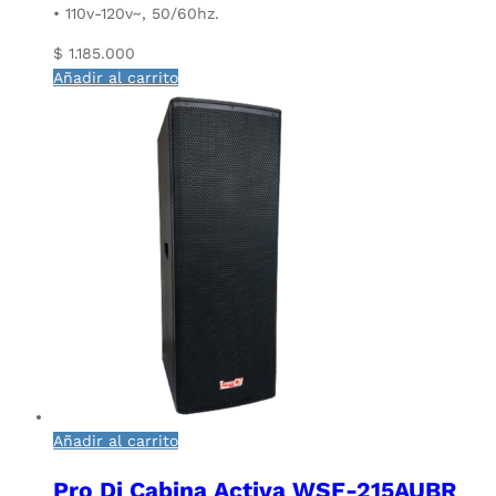
• 110v-120v~, 50/60hz.
$
1.185.000
Añadir al carrito
Añadir al carrito
Pro Dj Cabina Activa WSF-215AUBR