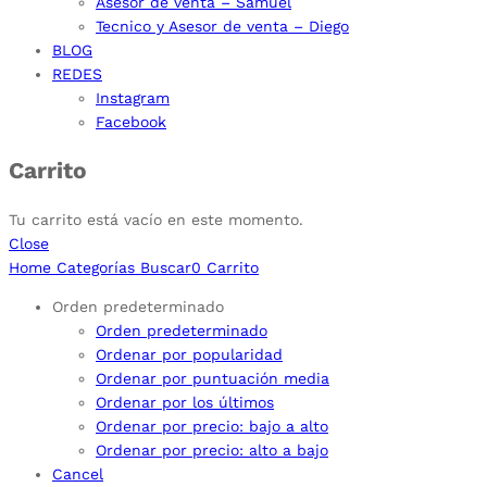
Asesor de venta – Samuel
Tecnico y Asesor de venta – Diego
BLOG
REDES
Instagram
Facebook
Carrito
Tu carrito está vacío en este momento.
Close
Home
Categorías
Buscar
0
Carrito
Orden predeterminado
Orden predeterminado
Ordenar por popularidad
Ordenar por puntuación media
Ordenar por los últimos
Ordenar por precio: bajo a alto
Ordenar por precio: alto a bajo
Cancel