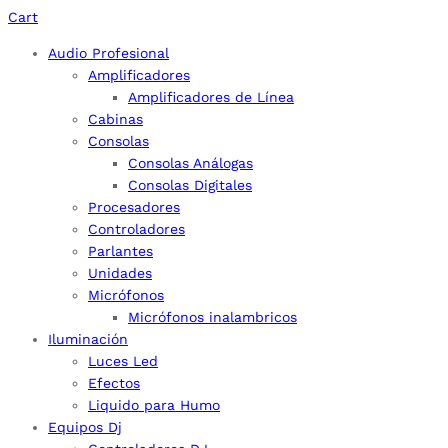
Cart
Audio Profesional
Amplificadores
Amplificadores de Línea
Cabinas
Consolas
Consolas Análogas
Consolas Digitales
Procesadores
Controladores
Parlantes
Unidades
Micrófonos
Micrófonos inalambricos
Iluminación
Luces Led
Efectos
Liquido para Humo
Equipos Dj