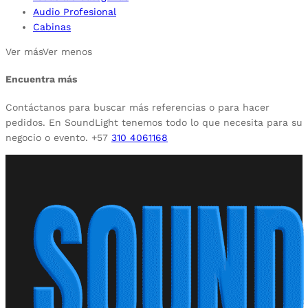
Audio Profesional
Cabinas
Ver más
Ver menos
Encuentra más
Contáctanos para buscar más referencias o para hacer
pedidos. En SoundLight tenemos todo lo que necesita para su
negocio o evento. +57
310 4061168