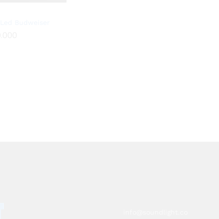
 Led Budweiser
.000
.000
info@soundlight.co