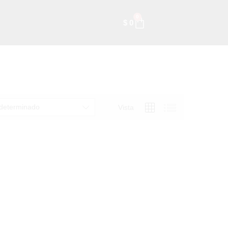
0
$
0
determinado
Vista