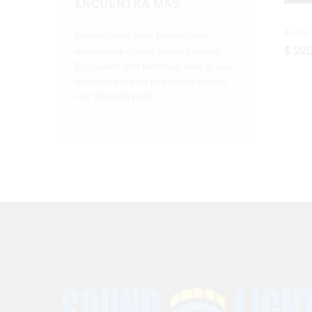
ENCUENTRA MÁS
Aviso
Contáctanos para buscar más
$
$
220
220
referencias o para hacer pedidos.
En SoundLight tenemos todo lo que
necesita para su negocio o evento.
+57
310 4061168