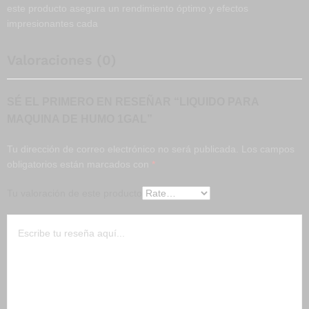
este producto asegura un rendimiento óptimo y efectos
impresionantes cada
Valoraciones (0)
SÉ EL PRIMERO EN RESEÑAR “LIQUIDO PARA
MAQUINA DE HUMO 1GAL”
Tu dirección de correo electrónico no será publicada.
Los campos
obligatorios están marcados con
*
Tu valoración de este producto