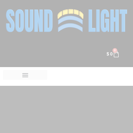
0
$
0