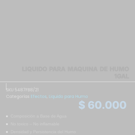
LIQUIDO PARA MAQUINA DE HUMO
1GAL
SKU
5487FB8/21
Categorías
Efectos
,
Liquido para Humo
$
60.000
Composición a Base de Agua
No toxico – No inflamable
Densidad y Persistencia del Humo