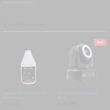
Aún no hay reseñas.
Otros Productos
Hot
Liquido para Maquina de
Pro Dj PL40-HB Cabeza
Humo 1/2gal
Movil
$
30.000
$
460.000