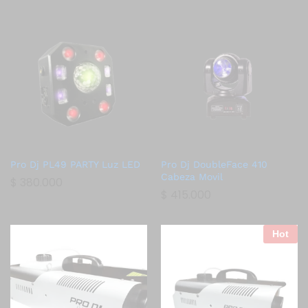
Pro Dj PL49 PARTY Luz LED
Pro Dj DoubleFace 410
Cabeza Movil
$
380.000
$
415.000
Hot