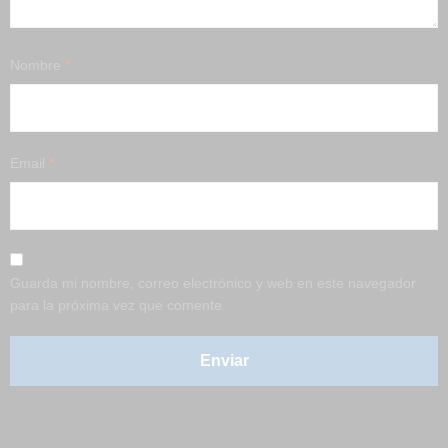
Nombre
*
Email
*
Guarda mi nombre, correo electrónico y web en este navegador
para la próxima vez que comente.