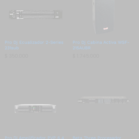
Pro Dj Ecualizador 2-Series
Pro Dj Cabina Activa WSF-
231sub
215AUBR
$
350.000
$
1.745.000
Pro Dj Amplificador PVP 6.4
Beta Three Procesador