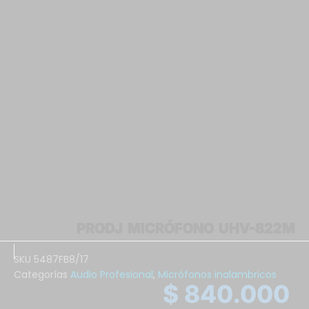
PRODJ MICRÓFONO UHV-822M
SKU
5487FB8/17
Categorías
Audio Profesional
,
Micrófonos inalambricos
$
840.000