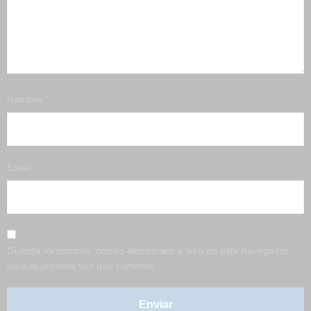
Nombre
*
Email
*
Guarda mi nombre, correo electrónico y web en este navegador
para la próxima vez que comente.