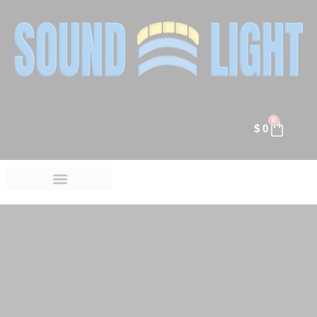
0
$
0