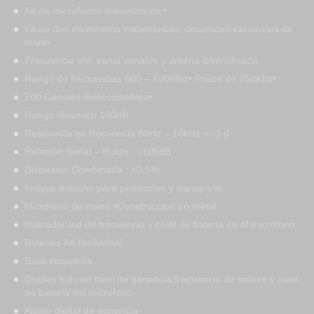
Kit de microfonos inalambricos.•
Kit de dos micrófonos inalambricos, dinámicos-cardioides de
mano
Frecuencia uhf, canal variable y antena diversificada.
Rango de frecuencias 600 – 690Mhz• Pasos de 250Khz•
200 Canales seleccionables•
Rango dinamico 100dB
Respuesta en frecuencia 80Hz – 18kHz +/-3 d
Relación Señal – Ruido : >105dB
Distorsion Combinada : <0.5%
Incluye estuche para proteccion y transporte.
Micrófono de mano:•Construccion en metal
Indicador led de frecuencia y nivel de bateria en el micrófono
Baterias AA (incluidas) .
Base receptora
Display lcd con nivel de ganancia,frecuencia de enlace y nivel
de bateria del microfono.
Ajuste digital de ganancia