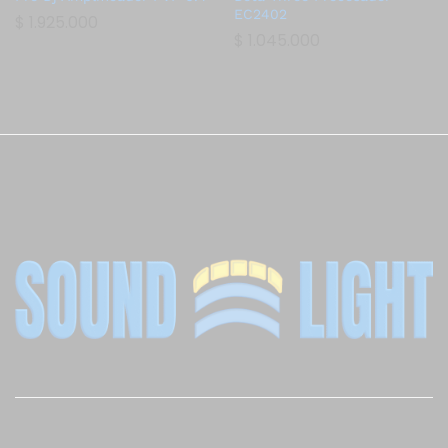
EC2402
$
1.925.000
$
1.045.000