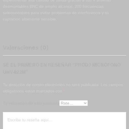
experimentar alta calidad de salida gracias a sus 4 antenas
desmontables BNC de amplio alcance, 200 frecuencias
seleccionables para evitar problemas de interferencia y su
captación altamente sensible.
Valoraciones (0)
SÉ EL PRIMERO EN RESEÑAR “PRODJ MICRÓFONO
UHV-822M”
Tu dirección de correo electrónico no será publicada.
Los campos
obligatorios están marcados con
*
Tu valoración de este producto