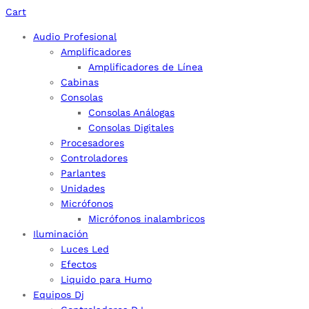
Cart
Audio Profesional
Amplificadores
Amplificadores de Línea
Cabinas
Consolas
Consolas Análogas
Consolas Digitales
Procesadores
Controladores
Parlantes
Unidades
Micrófonos
Micrófonos inalambricos
Iluminación
Luces Led
Efectos
Liquido para Humo
Equipos Dj