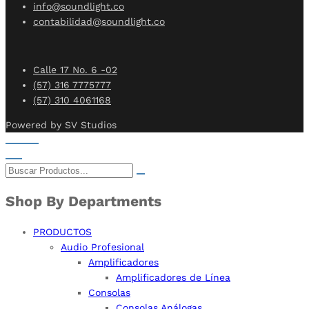
info@soundlight.co
contabilidad@soundlight.co
Calle 17 No. 6 -02
(57) 316 7775777
(57) 310 4061168
Powered by SV Studios
Shop By Departments
PRODUCTOS
Audio Profesional
Amplificadores
Amplificadores de Línea
Consolas
Consolas Análogas